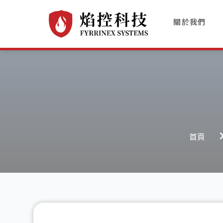
跳
至
關於我們
主
要
內
容
首頁